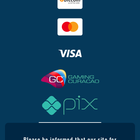
Please be informed that our site for