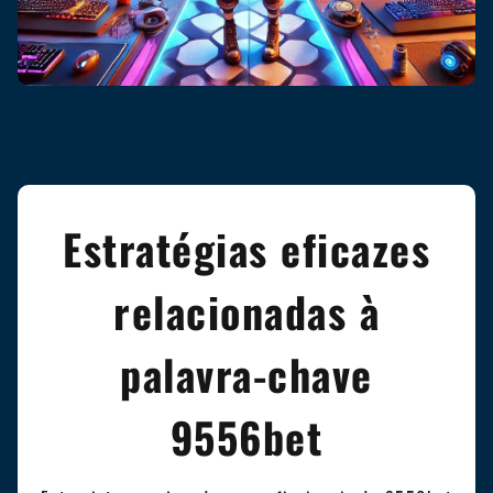
Estratégias eficazes
relacionadas à
palavra-chave
9556bet