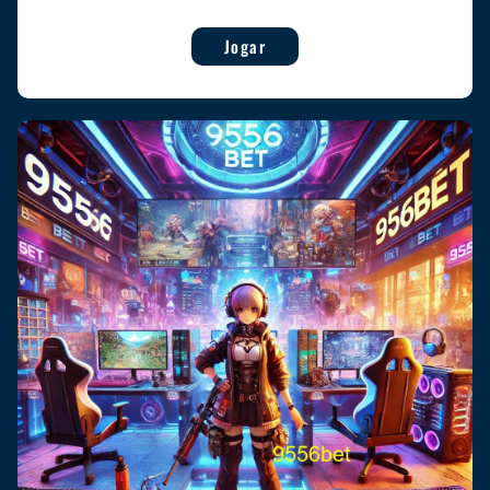
Jogar