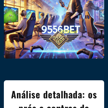
Análise detalhada: os